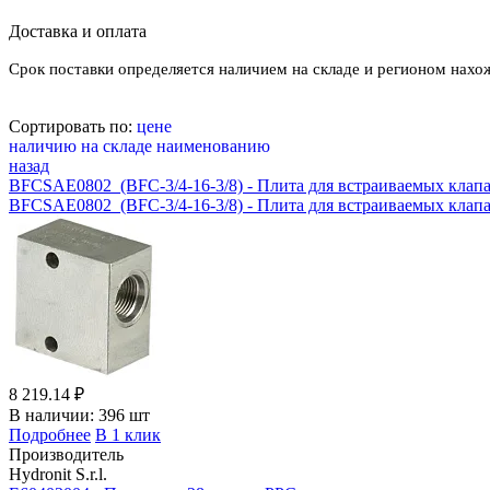
Доставка и оплата
Срок поставки определяется наличием на складе и регионом нахо
Сортировать по:
цене
наличию на складе
наименованию
назад
BFCSAE0802_(BFC-3/4-16-3/8) - Плита для встраиваемых клап
BFCSAE0802_(BFC-3/4-16-3/8) - Плита для встраиваемых клап
8 219.14 ₽
В наличии:
396 шт
Подробнее
В 1 клик
Производитель
Hydronit S.r.l.