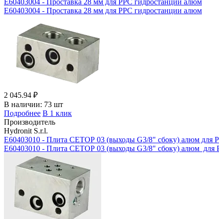
E60403004 - Проставка 28 мм для РРС гидростанции алюм
E60403004 - Проставка 28 мм для РРС гидростанции алюм
2 045.94 ₽
В наличии:
73 шт
Подробнее
В 1 клик
Производитель
Hydronit S.r.l.
E60403010 - Плита СЕТОР 03 (выходы G3/8" сбоку) алюм для 
E60403010 - Плита СЕТОР 03 (выходы G3/8" сбоку) алюм для