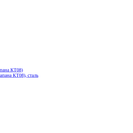
апана КТ08)
апана КТ08), сталь