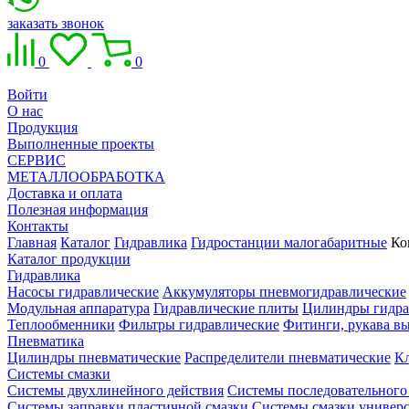
заказать звонок
0
0
Войти
О нас
Продукция
Выполненные проекты
СЕРВИС
МЕТАЛЛООБРАБОТКА
Доставка и оплата
Полезная информация
Контакты
Главная
Каталог
Гидравлика
Гидростанции малогабаритные
Ко
Каталог продукции
Гидравлика
Насосы гидравлические
Аккумуляторы пневмогидравлические
Модульная аппаратура
Гидравлические плиты
Цилиндры гидра
Теплообменники
Фильтры гидравлические
Фитинги, рукава вы
Пневматика
Цилиндры пневматические
Распределители пневматические
К
Системы смазки
Системы двухлинейного действия
Системы последовательного
Системы заправки пластичной смазки
Системы смазки универ