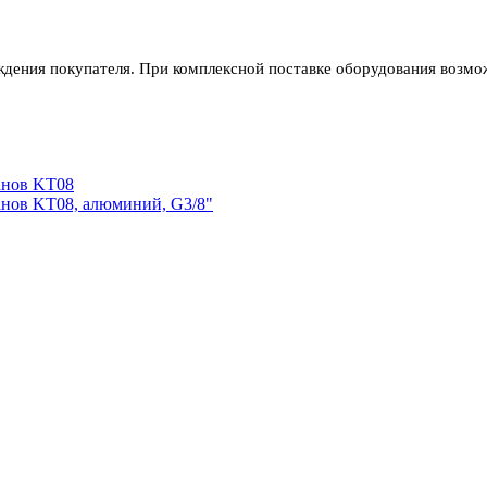
ждения покупателя. При комплексной поставке оборудования возмож
анов KT08
анов KT08, алюминий, G3/8"