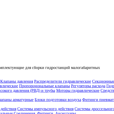
мплектующие для сборки гидростанций малогабаритных
Клапаны давления
Распределители гидравлические
Секционные
влические
Пропорциональные клапаны
Регуляторы расхода
Гид
сокого давления (РВД) и трубы
Моторы гидравлические
Средст
лапаны арматурные
Блоки подготовки воздуха
Фитинги пневмат
 действия
Системы импульсного действия
Системы дроссельного
сальные
Соединения. Фитинги. Аксессуары