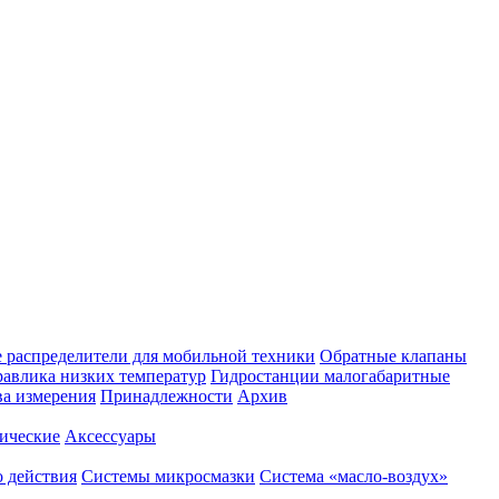
 распределители для мобильной техники
Обратные клапаны
равлика низких температур
Гидростанции малогабаритные
ва измерения
Принадлежности
Архив
ические
Аксессуары
 действия
Системы микросмазки
Система «масло-воздух»