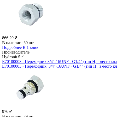
866.20 ₽
В наличии:
30 шт
Подробнее
В 1 клик
Производитель
Hydronit S.r.l.
E70100003 - Переходник 3/4"-16UNF - G1/4" (тип H; вместо кл
E70100003 - Переходник 3/4"-16UNF - G1/4" (тип H; вместо кл
976 ₽
В наличии:
29 шт