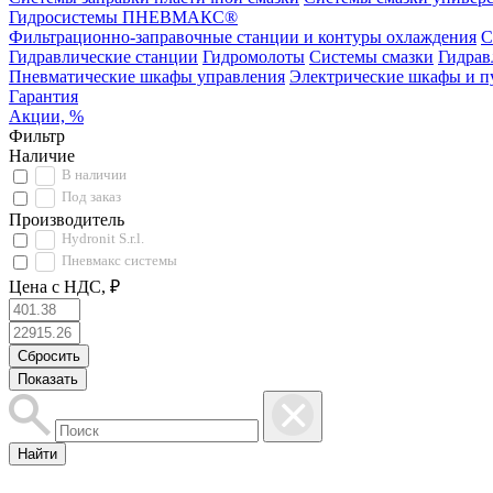
Гидросистемы ПНЕВМАКС®
Фильтрационно-заправочные станции и контуры охлаждения
С
Гидравлические станции
Гидромолоты
Системы смазки
Гидрав
Пневматические шкафы управления
Электрические шкафы и п
Гарантия
Акции, %
Фильтр
Наличие
В наличии
Под заказ
Производитель
Hydronit S.r.l.
Пневмакс системы
Цена с НДС, ₽
Найти