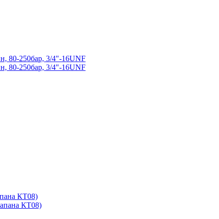
, 80-250бар, 3/4"-16UNF
, 80-250бар, 3/4"-16UNF
апана КТ08)
лапана КТ08)