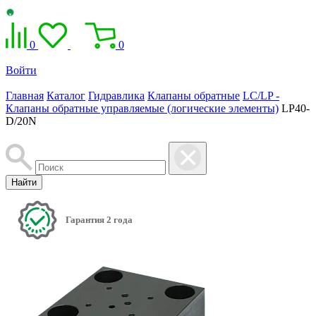
0
0
Войти
Главная
Каталог
Гидравлика
Клапаны обратные
LC/LP -
Клапаны обратные управляемые (логические элементы)
LP40-
D/20N
Найти
Гарантия 2 года