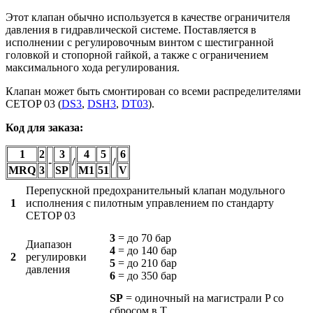
Этот клапан обычно используется в качестве ограничителя
давления в гидравлической системе. Поставляется в
исполнении с регулировочным винтом с шестигранной
головкой и стопорной гайкой, а также с ограничением
максимального хода регулирования.
Клапан может быть смонтирован со всеми распределителями
CETOP 03 (
DS3
,
DSH3
,
DT03
).
Код для заказа:
1
2
3
4
5
6
-
/
/
MRQ
3
SP
M1
51
V
Перепускной предохранительный клапан модульного
1
исполнения с пилотным управлением по стандарту
CETOP 03
3
= до 70 бар
Диапазон
4
= до 140 бар
2
регулировки
5
= до 210 бар
давления
6
= до 350 бар
SP
= одиночный на магистрали P со
сбросом в T