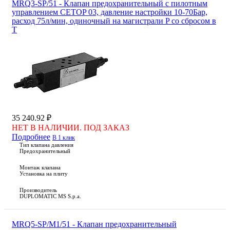
MRQ3-SP/51 - Клапан предохранительный с пилотным
управлением CETOP 03, давление настройки 10-70Бар,
расход 75л/мин, одиночный на магистрали P со сбросом в
T
35 240.92 ₽
НЕТ В НАЛИЧИИ. ПОД ЗАКАЗ
Подробнее
В 1 клик
Тип клапана давления
Предохранительный
Монтаж клапана
Установка на плиту
Производитель
DUPLOMATIC MS S.p.a.
MRQ5-SP/M1/51 - Клапан предохранительный