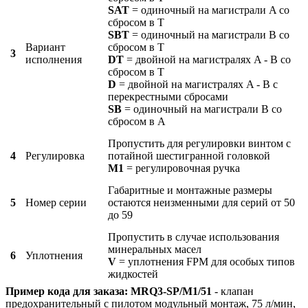
SAT
= одиночный на магистрали A со
сбросом в T
SBT
= одиночный на магистрали B со
Вариант
сбросом в T
3
исполнения
DT
= двойной на магистралях A - B со
сбросом в T
D
= двойной на магистралях A - B с
перекрестными сбросами
SB
= одиночный на магистрали B со
сбросом в A
Пропустить для регулировки винтом с
4
Регулировка
потайной шестигранной головкой
M1
= регулировочная ручка
Габаритные и монтажные размеры
5
Номер серии
остаются неизменными для серий от 50
до 59
Пропустить в случае использования
минеральных масел
6
Уплотнения
V
= уплотнения FPM для особых типов
жидкостей
Пример кода для заказа:
MRQ3-SP/M1/51
- клапан
предохранительный с пилотом модульный монтаж, 75 л/мин,