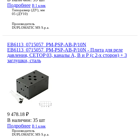
Подробнее
В 1 клик
Типоразмер (ДУ), мм
05 (ДУ10)
Производитель
DUPLOMATIC MS S.p.a.
EB6113_0715057_PM-PSP-AB-P/10N
EB6113_0715057_PM-PSP-AB-P/10N - Плита для реле
давления, CETOP 03, каналы А, В и Р (с 2-х сторон) + 3
заглушки, сталь
9 478.18 ₽
В наличии:
35 шт
Подробнее
В 1 клик
Производитель
DUPLOMATIC MS S.p.a.