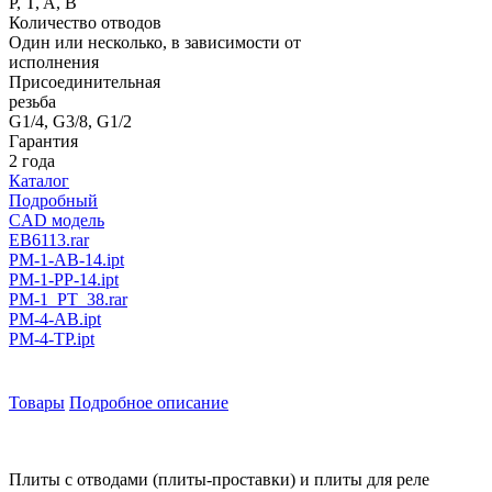
P, T, A, B
Количество отводов
Один или несколько, в зависимости от
исполнения
Присоединительная
резьба
G1/4, G3/8, G1/2
Гарантия
2 года
Каталог
Подробный
CAD модель
EB6113.rar
PM-1-AB-14.ipt
PM-1-PP-14.ipt
PM-1_PT_38.rar
PM-4-AB.ipt
PM-4-TP.ipt
Товары
Подробное описание
Плиты с отводами (плиты-проставки) и плиты для реле