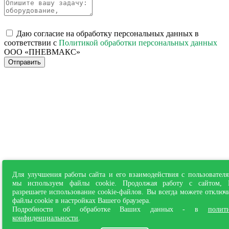
Даю согласие на обработку персональных данных в
соответствии с
Политикой обработки персональных данных
ООО «ПНЕВМАКС»
Отправить
Для улучшения работы сайта и его взаимодействия с пользовател
мы используем файлы cookie. Продолжая работу с сайтом,
разрешаете использование cookie-файлов. Вы всегда можете отключ
файлы cookie в настройках Вашего браузера.
Подробности об обработке Ваших данных - в
полит
конфиденциальности
.