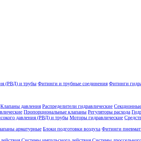
ия (РВД) и трубы
Фитинги и трубные соединения
Фитинги гидр
Клапаны давления
Распределители гидравлические
Секционные
влические
Пропорциональные клапаны
Регуляторы расхода
Гид
сокого давления (РВД) и трубы
Моторы гидравлические
Средст
лапаны арматурные
Блоки подготовки воздуха
Фитинги пневмат
 действия
Системы импульсного действия
Системы дроссельного