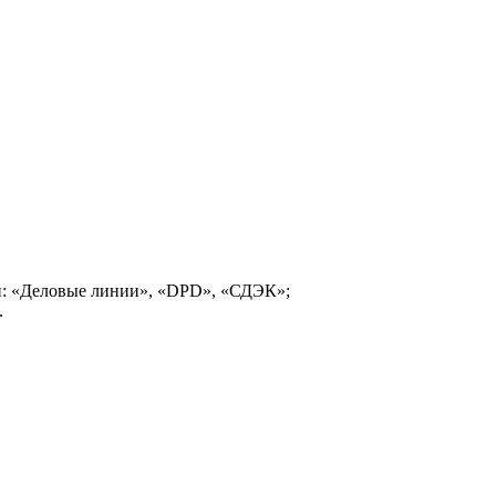
и: «Деловые линии», «DPD», «СДЭК»;
.