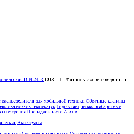
авлические DIN 2353
101311.1 - Фитинг угловой поворотный
 распределители для мобильной техники
Обратные клапаны
равлика низких температур
Гидростанции малогабаритные
ва измерения
Принадлежности
Архив
ические
Аксессуары
 действия
Системы микросмазки
Система «масло-воздух»