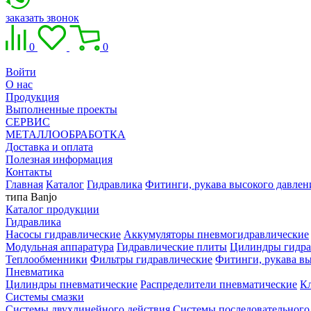
заказать звонок
0
0
Войти
О нас
Продукция
Выполненные проекты
СЕРВИС
МЕТАЛЛООБРАБОТКА
Доставка и оплата
Полезная информация
Контакты
Главная
Каталог
Гидравлика
Фитинги, рукава высокого давлен
типа Banjo
Каталог продукции
Гидравлика
Насосы гидравлические
Аккумуляторы пневмогидравлические
Модульная аппаратура
Гидравлические плиты
Цилиндры гидра
Теплообменники
Фильтры гидравлические
Фитинги, рукава вы
Пневматика
Цилиндры пневматические
Распределители пневматические
К
Системы смазки
Системы двухлинейного действия
Системы последовательного