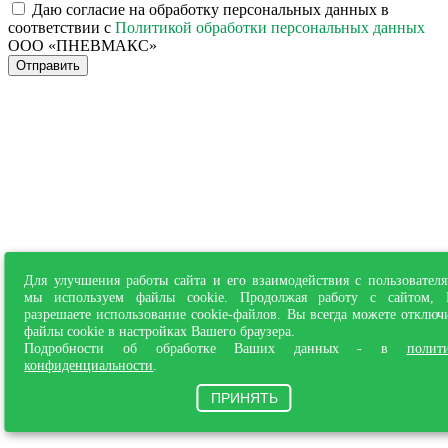
Даю согласие на обработку персональных данных в
соответствии с
Политикой обработки персональных данных
ООО «ПНЕВМАКС»
Отправить
Для улучшения работы сайта и его взаимодействия с пользовател
мы используем файлы cookie. Продолжая работу с сайтом,
разрешаете использование cookie-файлов. Вы всегда можете отключ
файлы cookie в настройках Вашего браузера.
Подробности об обработке Ваших данных - в
полит
конфиденциальности
.
ПРИНЯТЬ