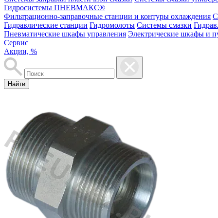
Гидросистемы ПНЕВМАКС®
Фильтрационно-заправочные станции и контуры охлаждения
С
Гидравлические станции
Гидромолоты
Системы смазки
Гидрав
Пневматические шкафы управления
Электрические шкафы и п
Сервис
Акции, %
Найти