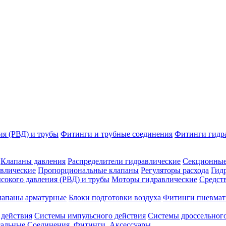
ия (РВД) и трубы
Фитинги и трубные соединения
Фитинги гидр
Клапаны давления
Распределители гидравлические
Секционные
влические
Пропорциональные клапаны
Регуляторы расхода
Гид
сокого давления (РВД) и трубы
Моторы гидравлические
Средст
лапаны арматурные
Блоки подготовки воздуха
Фитинги пневмат
 действия
Системы импульсного действия
Системы дроссельного
сальные
Соединения. Фитинги. Аксессуары