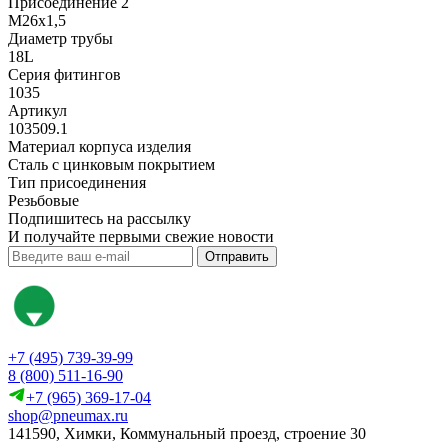
Присоединение 2
M26x1,5
Диаметр трубы
18L
Серия фитингов
1035
Артикул
103509.1
Материал корпуса изделия
Сталь с цинковым покрытием
Тип присоединения
Резьбовые
Подпишитесь на рассылку
И получайте первыми свежие новости
Отправить
+7 (495) 739-39-99
8 (800) 511-16-90
+7 (965) 369-17-04
shop@pneumax.ru
141590, Химки, Коммунальный проезд, строение 30