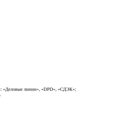
и: «Деловые линии», «DPD», «СДЭК»;
.