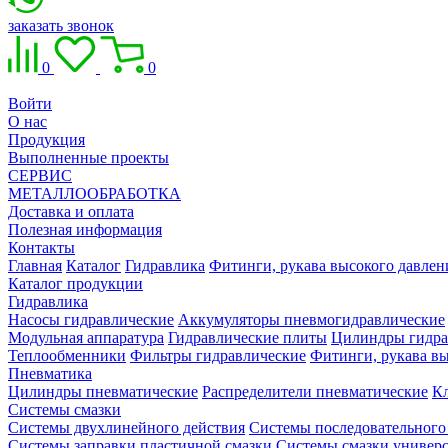
заказать звонок
0
0
Войти
О нас
Продукция
Выполненные проекты
СЕРВИС
МЕТАЛЛООБРАБОТКА
Доставка и оплата
Полезная информация
Контакты
Главная
Каталог
Гидравлика
Фитинги, рукава высокого давлен
Каталог продукции
Гидравлика
Насосы гидравлические
Аккумуляторы пневмогидравлические
Модульная аппаратура
Гидравлические плиты
Цилиндры гидра
Теплообменники
Фильтры гидравлические
Фитинги, рукава вы
Пневматика
Цилиндры пневматические
Распределители пневматические
К
Системы смазки
Системы двухлинейного действия
Системы последовательного
Системы заправки пластичной смазки
Системы смазки универ