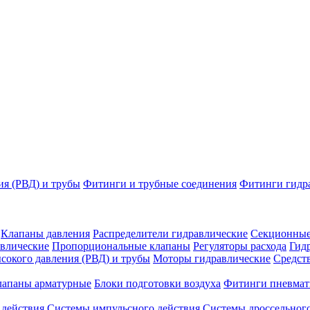
ия (РВД) и трубы
Фитинги и трубные соединения
Фитинги гидр
Клапаны давления
Распределители гидравлические
Секционные
влические
Пропорциональные клапаны
Регуляторы расхода
Гид
сокого давления (РВД) и трубы
Моторы гидравлические
Средст
лапаны арматурные
Блоки подготовки воздуха
Фитинги пневмат
 действия
Системы импульсного действия
Системы дроссельного