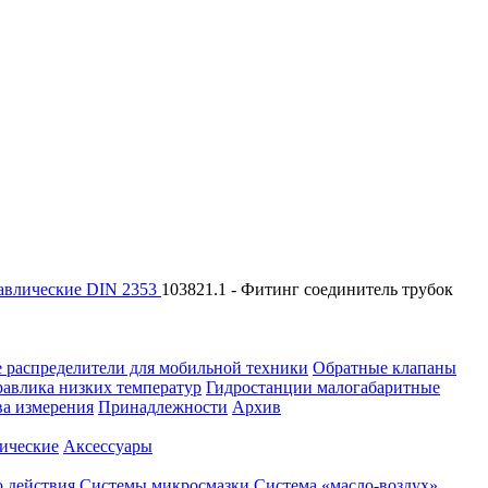
авлические DIN 2353
103821.1 - Фитинг соединитель трубок
 распределители для мобильной техники
Обратные клапаны
равлика низких температур
Гидростанции малогабаритные
ва измерения
Принадлежности
Архив
ические
Аксессуары
 действия
Системы микросмазки
Система «масло-воздух»