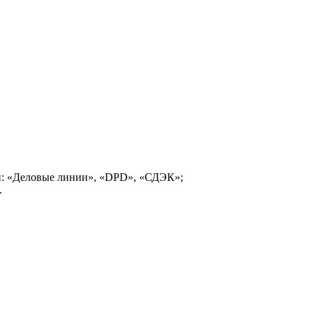
и: «Деловые линии», «DPD», «СДЭК»;
.