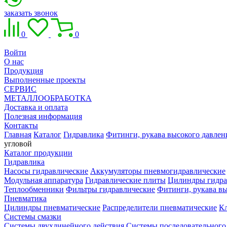
заказать звонок
0
0
Войти
О нас
Продукция
Выполненные проекты
СЕРВИС
МЕТАЛЛООБРАБОТКА
Доставка и оплата
Полезная информация
Контакты
Главная
Каталог
Гидравлика
Фитинги, рукава высокого давлен
угловой
Каталог продукции
Гидравлика
Насосы гидравлические
Аккумуляторы пневмогидравлические
Модульная аппаратура
Гидравлические плиты
Цилиндры гидра
Теплообменники
Фильтры гидравлические
Фитинги, рукава вы
Пневматика
Цилиндры пневматические
Распределители пневматические
К
Системы смазки
Системы двухлинейного действия
Системы последовательного