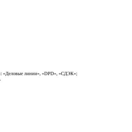
и: «Деловые линии», «DPD», «СДЭК»;
.