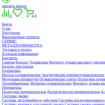
заказать звонок
0
0
Войти
О нас
Продукция
Выполненные проекты
СЕРВИС
МЕТАЛЛООБРАБОТКА
Доставка и оплата
Полезная информация
Контакты
Главная
Каталог
Гидравлика
Фитинги, рукава высокого давлен
Каталог продукции
Гидравлика
Насосы гидравлические
Аккумуляторы пневмогидравлические
Модульная аппаратура
Гидравлические плиты
Цилиндры гидра
Теплообменники
Фильтры гидравлические
Фитинги, рукава вы
Пневматика
Цилиндры пневматические
Распределители пневматические
К
Системы смазки
Системы двухлинейного действия
Системы последовательного
Системы заправки пластичной смазки
Системы смазки универ