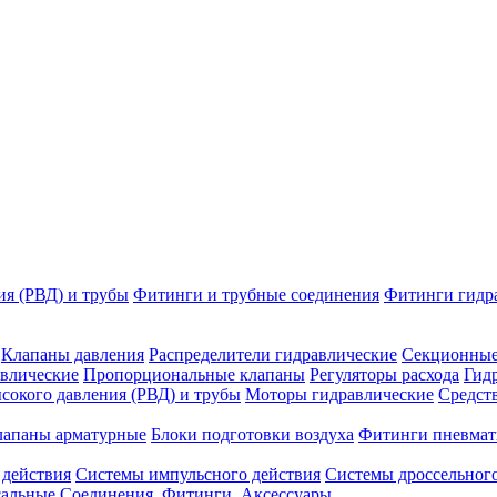
ия (РВД) и трубы
Фитинги и трубные соединения
Фитинги гидр
Клапаны давления
Распределители гидравлические
Секционные
влические
Пропорциональные клапаны
Регуляторы расхода
Гид
сокого давления (РВД) и трубы
Моторы гидравлические
Средст
лапаны арматурные
Блоки подготовки воздуха
Фитинги пневмат
 действия
Системы импульсного действия
Системы дроссельного
сальные
Соединения. Фитинги. Аксессуары