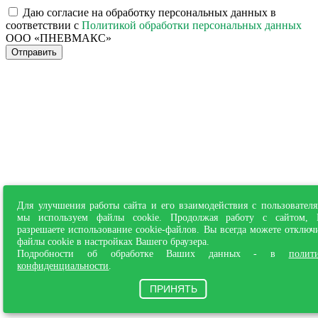
Даю согласие на обработку персональных данных в
соответствии с
Политикой обработки персональных данных
ООО «ПНЕВМАКС»
Отправить
Для улучшения работы сайта и его взаимодействия с пользовател
мы используем файлы cookie. Продолжая работу с сайтом,
разрешаете использование cookie-файлов. Вы всегда можете отключ
файлы cookie в настройках Вашего браузера.
Подробности об обработке Ваших данных - в
полит
конфиденциальности
.
ПРИНЯТЬ