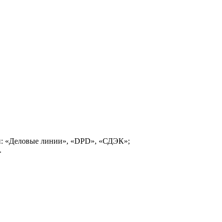
и: «Деловые линии», «DPD», «СДЭК»;
.