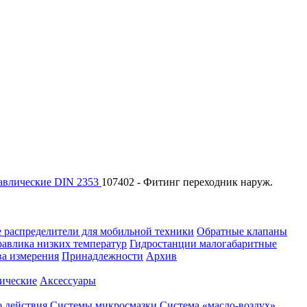
авлические DIN 2353
107402 - Фитинг переходник наруж.
 распределители для мобильной техники
Обратные клапаны
равлика низких температур
Гидростанции малогабаритные
ва измерения
Принадлежности
Архив
ические
Аксессуары
 действия
Системы микросмазки
Система «масло-воздух»