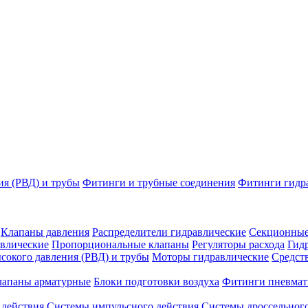
ия (РВД) и трубы
Фитинги и трубные соединения
Фитинги гидр
Клапаны давления
Распределители гидравлические
Секционные
влические
Пропорциональные клапаны
Регуляторы расхода
Гид
сокого давления (РВД) и трубы
Моторы гидравлические
Средст
лапаны арматурные
Блоки подготовки воздуха
Фитинги пневмат
 действия
Системы импульсного действия
Системы дроссельного