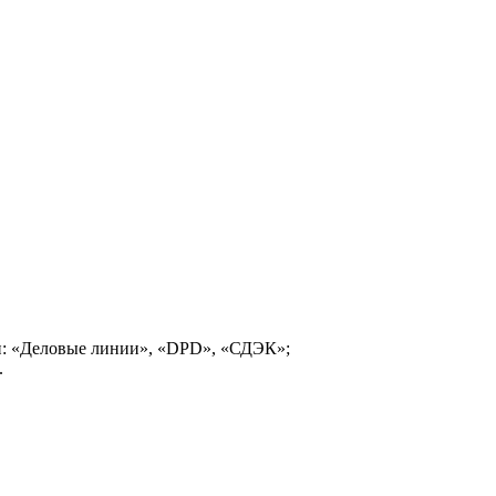
и: «Деловые линии», «DPD», «СДЭК»;
.