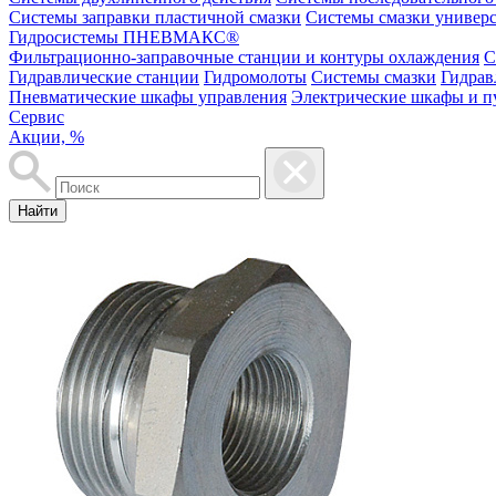
Системы заправки пластичной смазки
Системы смазки универ
Гидросистемы ПНЕВМАКС®
Фильтрационно-заправочные станции и контуры охлаждения
С
Гидравлические станции
Гидромолоты
Системы смазки
Гидрав
Пневматические шкафы управления
Электрические шкафы и п
Сервис
Акции, %
Найти