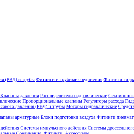
ия (РВД) и трубы
Фитинги и трубные соединения
Фитинги гидр
Клапаны давления
Распределители гидравлические
Секционные
влические
Пропорциональные клапаны
Регуляторы расхода
Гид
сокого давления (РВД) и трубы
Моторы гидравлические
Средст
лапаны арматурные
Блоки подготовки воздуха
Фитинги пневмат
 действия
Системы импульсного действия
Системы дроссельного
сальные
Соединения. Фитинги. Аксессуары