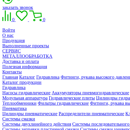
заказать звонок
0
0
Войти
О нас
Продукция
Выполненные проекты
СЕРВИС
МЕТАЛЛООБРАБОТКА
Доставка и оплата
Полезная информация
Контакты
Главная
Каталог
Гидравлика
Фитинги, рукава высокого давлен
Каталог продукции
Гидравлика
Насосы гидравлические
Аккумуляторы пневмогидравлические
Модульная аппаратура
Гидравлические плиты
Цилиндры гидра
Теплообменники
Фильтры гидравлические
Фитинги, рукава вы
Пневматика
Цилиндры пневматические
Распределители пневматические
К
Системы смазки
Системы двухлинейного действия
Системы последовательного
Системы заправки пластичной смазки
Системы смазки универ