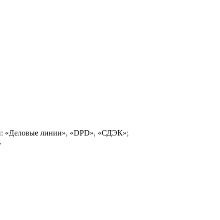
и: «Деловые линии», «DPD», «СДЭК»;
.