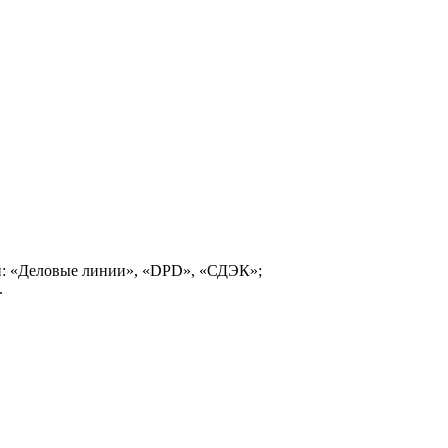
и: «Деловые линии», «DPD», «СДЭК»;
.