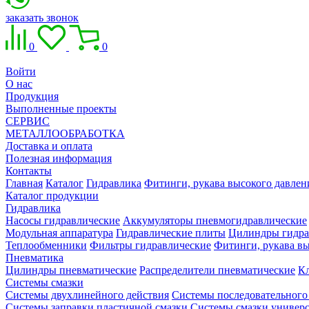
заказать звонок
0
0
Войти
О нас
Продукция
Выполненные проекты
СЕРВИС
МЕТАЛЛООБРАБОТКА
Доставка и оплата
Полезная информация
Контакты
Главная
Каталог
Гидравлика
Фитинги, рукава высокого давлен
Каталог продукции
Гидравлика
Насосы гидравлические
Аккумуляторы пневмогидравлические
Модульная аппаратура
Гидравлические плиты
Цилиндры гидра
Теплообменники
Фильтры гидравлические
Фитинги, рукава вы
Пневматика
Цилиндры пневматические
Распределители пневматические
К
Системы смазки
Системы двухлинейного действия
Системы последовательного
Системы заправки пластичной смазки
Системы смазки универ