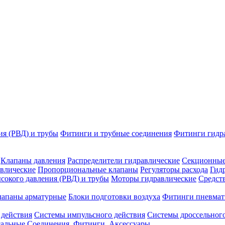
ия (РВД) и трубы
Фитинги и трубные соединения
Фитинги гидр
Клапаны давления
Распределители гидравлические
Секционные
влические
Пропорциональные клапаны
Регуляторы расхода
Гид
сокого давления (РВД) и трубы
Моторы гидравлические
Средст
лапаны арматурные
Блоки подготовки воздуха
Фитинги пневмат
 действия
Системы импульсного действия
Системы дроссельного
сальные
Соединения. Фитинги. Аксессуары