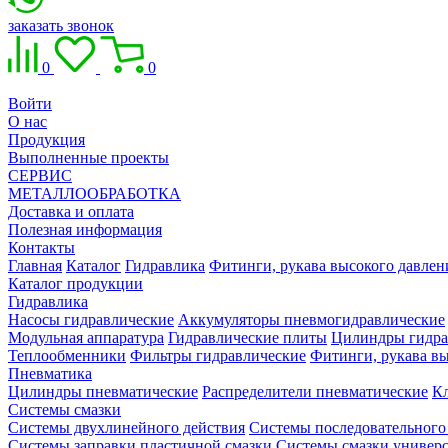
заказать звонок
0
0
Войти
О нас
Продукция
Выполненные проекты
СЕРВИС
МЕТАЛЛООБРАБОТКА
Доставка и оплата
Полезная информация
Контакты
Главная
Каталог
Гидравлика
Фитинги, рукава высокого давлен
Каталог продукции
Гидравлика
Насосы гидравлические
Аккумуляторы пневмогидравлические
Модульная аппаратура
Гидравлические плиты
Цилиндры гидра
Теплообменники
Фильтры гидравлические
Фитинги, рукава вы
Пневматика
Цилиндры пневматические
Распределители пневматические
К
Системы смазки
Системы двухлинейного действия
Системы последовательного
Системы заправки пластичной смазки
Системы смазки универ