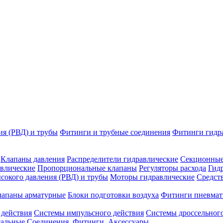
ия (РВД) и трубы
Фитинги и трубные соединения
Фитинги гидр
Клапаны давления
Распределители гидравлические
Секционные
влические
Пропорциональные клапаны
Регуляторы расхода
Гид
сокого давления (РВД) и трубы
Моторы гидравлические
Средст
лапаны арматурные
Блоки подготовки воздуха
Фитинги пневмат
 действия
Системы импульсного действия
Системы дроссельного
сальные
Соединения. Фитинги. Аксессуары