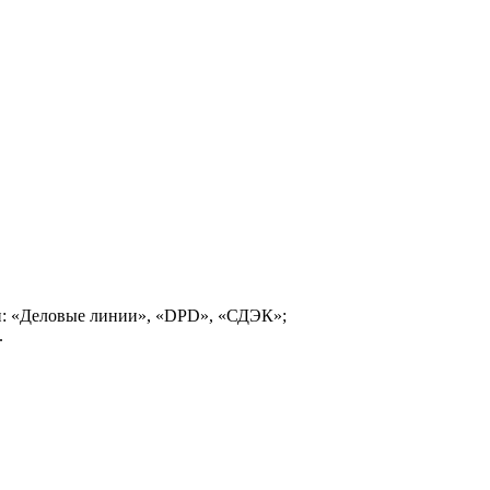
и: «Деловые линии», «DPD», «СДЭК»;
.