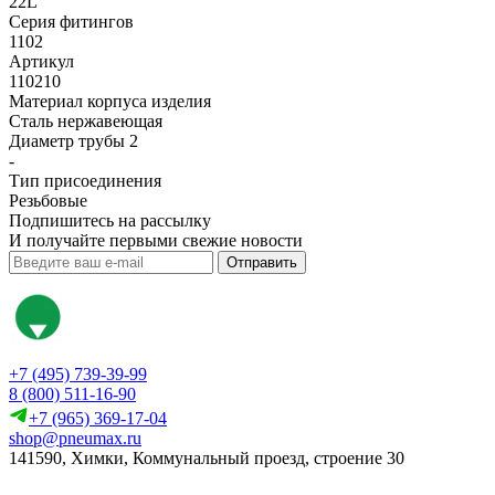
22L
Серия фитингов
1102
Артикул
110210
Материал корпуса изделия
Сталь нержавеющая
Диаметр трубы 2
-
Тип присоединения
Резьбовые
Подпишитесь на рассылку
И получайте первыми свежие новости
Отправить
+7 (495) 739-39-99
8 (800) 511-16-90
+7 (965) 369-17-04
shop@pneumax.ru
141590, Химки, Коммунальный проезд, строение 30