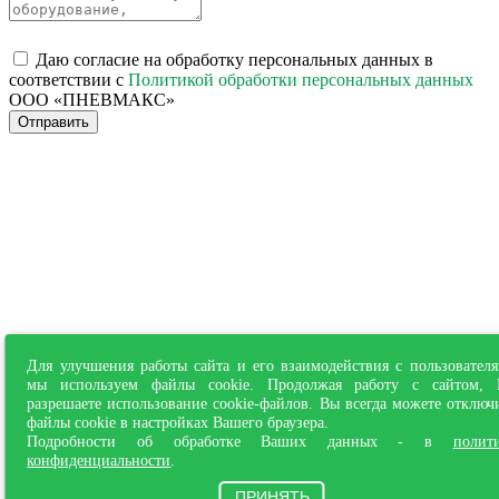
Даю согласие на обработку персональных данных в
соответствии с
Политикой обработки персональных данных
ООО «ПНЕВМАКС»
Отправить
Для улучшения работы сайта и его взаимодействия с пользовател
мы используем файлы cookie. Продолжая работу с сайтом,
разрешаете использование cookie-файлов. Вы всегда можете отключ
файлы cookie в настройках Вашего браузера.
Подробности об обработке Ваших данных - в
полит
конфиденциальности
.
ПРИНЯТЬ