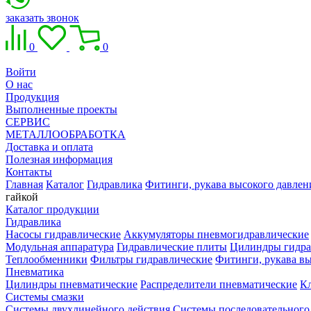
заказать звонок
0
0
Войти
О нас
Продукция
Выполненные проекты
СЕРВИС
МЕТАЛЛООБРАБОТКА
Доставка и оплата
Полезная информация
Контакты
Главная
Каталог
Гидравлика
Фитинги, рукава высокого давлен
гайкой
Каталог продукции
Гидравлика
Насосы гидравлические
Аккумуляторы пневмогидравлические
Модульная аппаратура
Гидравлические плиты
Цилиндры гидра
Теплообменники
Фильтры гидравлические
Фитинги, рукава вы
Пневматика
Цилиндры пневматические
Распределители пневматические
К
Системы смазки
Системы двухлинейного действия
Системы последовательного