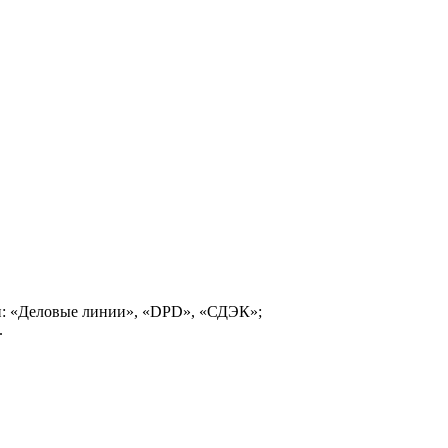
и: «Деловые линии», «DPD», «СДЭК»;
.