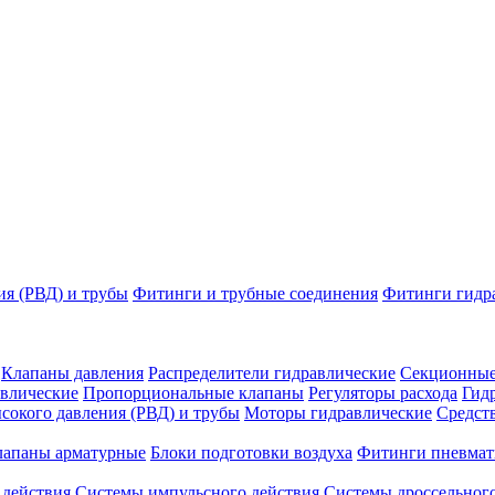
ия (РВД) и трубы
Фитинги и трубные соединения
Фитинги гидр
Клапаны давления
Распределители гидравлические
Секционные
влические
Пропорциональные клапаны
Регуляторы расхода
Гид
сокого давления (РВД) и трубы
Моторы гидравлические
Средст
лапаны арматурные
Блоки подготовки воздуха
Фитинги пневмат
 действия
Системы импульсного действия
Системы дроссельного