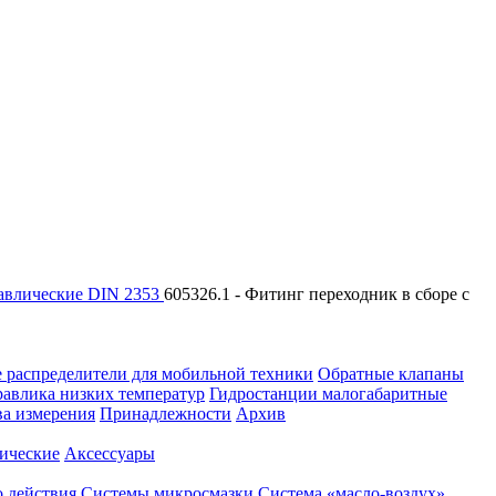
авлические DIN 2353
605326.1 - Фитинг переходник в сборе с
 распределители для мобильной техники
Обратные клапаны
равлика низких температур
Гидростанции малогабаритные
ва измерения
Принадлежности
Архив
ические
Аксессуары
 действия
Системы микросмазки
Система «масло-воздух»