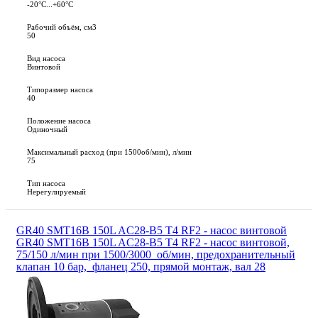
-20°С...+60°С
Рабочий объём, см3
50
Вид насоса
Винтовой
Типоразмер насоса
40
Положение насоса
Одиночный
Максимальный расход (при 1500об/мин), л/мин
75
Тип насоса
Нерегулируемый
GR40 SMT16B 150L AC28-B5 T4 RF2 - насос винтовой
GR40 SMT16B 150L AC28-B5 T4 RF2 - насос винтовой,
75/150 л/мин при 1500/3000 об/мин, предохранительный
клапан 10 бар, фланец 250, прямой монтаж, вал 28