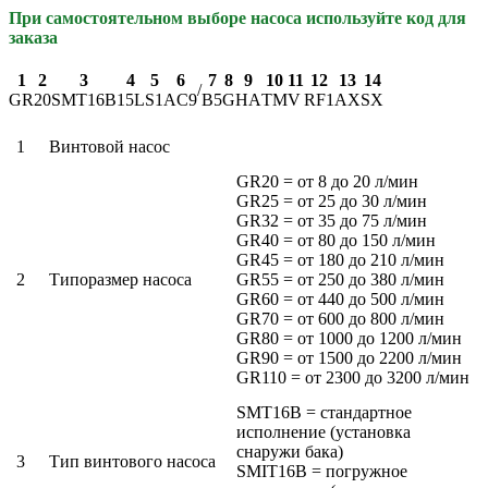
При самостоятельном выборе насоса используйте код для
заказа
1
2
3
4
5
6
7
8
9
10
11
12
13
14
/
GR
20
SMT16B
15L
S1
AC9
B5
G
HA
TM
V
RF1
AX
SX
1
Винтовой насос
GR20 = от 8 до 20 л/мин
GR25 = от 25 до 30 л/мин
GR32 = от 35 до 75 л/мин
GR40 = от 80 до 150 л/мин
GR45 = от 180 до 210 л/мин
2
Типоразмер насоса
GR55 = от 250 до 380 л/мин
GR60 = от 440 до 500 л/мин
GR70 = от 600 до 800 л/мин
GR80 = от 1000 до 1200 л/мин
GR90 = от 1500 до 2200 л/мин
GR110 = от 2300 до 3200 л/мин
SMT16B = стандартное
исполнение (установка
снаружи бака)
3
Тип винтового насоса
SMIT16B = погружное