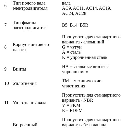
Тип полого вала
вала
6
электродвигателя
AC9, AC11, AC14, AC19,
AC24, AC28
Тип фланца
7
B5, B14, B5R
электродвигателя
Пропустить для стандартного
варианта - алюминий
Корпус винтового
8
G = чугун
насоса
A = сталь
K = упрочненная сталь
HA = стальные винты с
9
Винты
упрочнением
TM = механические
10
Уплотнения
уплотнения
Пропустить для стандартного
варианта - NBR
11
Уплотнения вала
V = FKM
E = EDPM
Пропустить для стандартного
Встроенный
варианта - без клапана