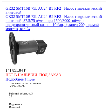
GR32 SMT16B 75L AC24-B5 RF2 - Насос гидравлический
винтовой
GR32 SMT16B 75L AC24-B5 RF2 - Насос гидравлический
винтовой, 37.5/75 л/мин при 1500/3000 об/мин,
предохранительный клапан 10 бар, фланец 200, прямой
монтаж, вал 24
141 851.84 ₽
НЕТ В НАЛИЧИИ. ПОД ЗАКАЗ
Подробнее
В 1 клик
Температура эксплуатации
-20°С...+60°С
Рабочий объём, см3
25
Вид насоса
Винтовой