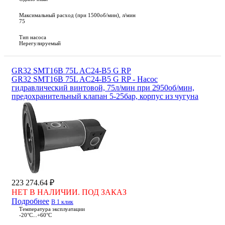
Максимальный расход (при 1500об/мин), л/мин
75
Тип насоса
Нерегулируемый
GR32 SMT16B 75L AC24-B5 G RP
GR32 SMT16B 75L AC24-B5 G RP - Насос
гидравлический винтовой, 75л/мин при 2950об/мин,
предохранительный клапан 5-25бар, корпус из чугуна
223 274.64 ₽
НЕТ В НАЛИЧИИ. ПОД ЗАКАЗ
Подробнее
В 1 клик
Температура эксплуатации
-20°С...+60°С