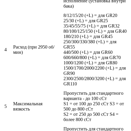
исполнение (установка внутри
бака)
8/12/15/20 (+L) = для GR20
25/30 (+L) = для GR25
35/45/55/75 (+L) = для GR32
80/100/125/150 (+L) = для GR40
180/210 (+L) = для GR45
250/300/330/380 (+L) = для
Расход (при 2950 об/
GR55
4
мин)
440/500 (+L) = для GR60
600/660/800 (+L) = для GR70
1000/1200 (+L) = для GR80
1500/1700/2000/2200 (+L) = для
GR90
2300/2500/2800/3200 (+L) = для
GR110
Пропустить для стандартного
варианта - до 100 сСт
Максимальная
S1 = от 100 до 250 сСт S3 = от
5
вязкость
500 до 800 сСт
S2 = от 250 до 500 сСт S4 =
более 800 сСт
Пропустить для стандартного