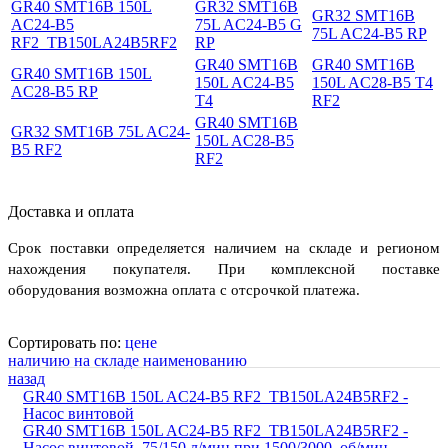
GR40 SMT16B 150L
GR32 SMT16B
GR32 SMT16B
AC24-B5
75L AC24-B5 G
75L AC24-B5 RP
RF2_TB150LA24B5RF2
RP
GR40 SMT16B
GR40 SMT16B
GR40 SMT16B 150L
150L AC24-B5
150L AC28-B5 T4
AC28-B5 RP
T4
RF2
GR40 SMT16B
GR32 SMT16B 75L AC24-
150L AC28-B5
B5 RF2
RF2
Доставка и оплата
Срок поставки определяется наличием на складе и регионом
нахождения покупателя. При комплексной поставке
оборудования возможна оплата с отсрочкой платежа.
Сортировать по:
цене
наличию на складе
наименованию
назад
GR40 SMT16B 150L AC24-B5 RF2_TB150LA24B5RF2 -
Насос винтовой
GR40 SMT16B 150L AC24-B5 RF2_TB150LA24B5RF2 -
Насос винтовой, 75/150 л/мин при 1500/3000 об/мин,