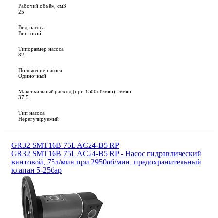
Рабочий объём, см3
25
Вид насоса
Винтовой
Типоразмер насоса
32
Положение насоса
Одиночный
Максимальный расход (при 1500об/мин), л/мин
37.5
Тип насоса
Нерегулируемый
GR32 SMT16B 75L AC24-B5 RP
GR32 SMT16B 75L AC24-B5 RP - Насос гидравлический
винтовой, 75л/мин при 2950об/мин, предохранительный
клапан 5-25бар