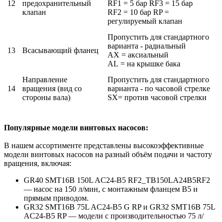
12
предохранительный
RF1 = 5 бар RF3 = 15 бар
клапан
RF2 = 10 бар RP =
регулируемый клапан
Пропустить для стандартного
варианта - радиальный
13
Всасывающий фланец
AX = аксиальный
AL = на крышке бака
Направление
Пропустить для стандартного
14
вращения (вид со
варианта - по часовой стрелке
стороны вала)
SX= против часовой стрелки
Популярные модели винтовых насосов:
В нашем ассортименте представлены высокоэффективные
модели винтовых насосов на разный объём подачи и частоту
вращения, включая:
GR40 SMT16B 150L AC24-B5 RF2_TB150LA24B5RF2
— насос на 150 л/мин, с монтажным фланцем B5 и
прямым приводом.
GR32 SMT16B 75L AC24-B5 G RP и GR32 SMT16B 75L
AC24-B5 RP — модели с производительностью 75 л/