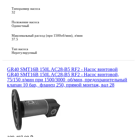
Типоразмер насоса
32
Положение насоса
Одиночный
Максимальный расход (при 1500об/мин), л/мин
37.5
Тип насоса
Нерегулируемый
GR40 SMT16B 150L AC28-B5 RF2 - Насос винтовой
GR40 SMT16B 150L AC28-B5 RF2 - Насос винтовой,
75/150 л/мин при 1500/3000 об/мин, предохранительный
клапан 10 бар, фланец 250, прямой монтаж, вал 28