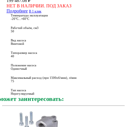
199 487.08 ₽
НЕТ В НАЛИЧИИ. ПОД ЗАКАЗ
Подробнее
В 1 клик
Температура эксплуатации
-20°С...+60°С
Рабочий объём, см3
50
Вид насоса
Винтовой
Типоразмер насоса
40
Положение насоса
Одиночный
Максимальный расход (при 1500об/мин), л/мин
75
Тип насоса
Нерегулируемый
может заинтересовать: