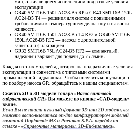
мин, отличающиеся исполнением под разные условия
эксплуатации.
GR40 SMT16B 150L AC28-B5 RP и GR40 SMT16B 150L
AC24-B5 T4 — решения для систем с повышенными
требованиями к температурному диапазону и вязкости
жидкости.
GR40 SMT16B 150L AC28-B5 T4 RF2 и GR40 SMT16B
150L AC28-B5 RF2 — насосы с дополнительной
защитой и фильтрацией.
GR32 SMT16B 75L AC24-B5 RF2 — компактный,
надёжный вариант для подачи до 75 л/мин.
Каждая из этих моделей адаптирована под различные условия
эксплуатации и совместима с типовыми системами
промышленной гидравлики. Чтобы получить консультацию
по подбору насоса GR, обращайтесь к нашим специалистам.
Скачать 2D и 3D модели товара
«
Насос винтовой
гидравлический GR»
Вы можете по кнопке «CAD-модель»
выше.
Если Вы не нашли нужный формат 3D или 2D модели, вы
можете воспользоваться on-line конфигуратором моделей
компаний Duplomatic MS и Pneumax S.P.A. перейдя по
ссылке - «
Справочные материалы. 3D-Библиотека
».