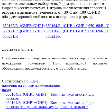
делает их идеальным выбором выбором для использования в
гидравлических системах. Нитрильные уплотнения способны
работать в диапазоне температур от -30°C до +100°C. NBR
обладает хорошей стойкостью к истиранию и разрыву.
650167/R_(GHP2+GHP1)
650164/R_(GHP1+GHP1)
650168/R_
650171/R_(GHP3+GHP3)
650170/R_(GHP3+GHP2)
650169/R_
650231/R
650221/R
Доставка и оплата
Срок поставки определяется наличием на складе и регионом
нахождения покупателя. При комплексной поставке
оборудования возможна оплата с отсрочкой платежа.
Сортировать по:
цене
наличию на складе
наименованию
назад
650164/R_(GHP1+GHP1) - Комплект монтажный для
насосов
650164/R_(GHP1+GHP1) - Комплект монтажный для
насосов (соединительная муфта, сталь + кольцо +