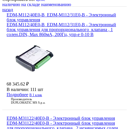
наличию на складе
наименованию
назад
EDM-M112/40E0-B_EDM-M112/31E0-B - Электронный
блок управления
EDM-M112/40E0-B_EDM-M112/31E0-B - Электронный
блок управления для пропорционального клапана , 1
солен.DIN, Max 860мА, 200Гц, упр-е 0-10 В
68 345.62 ₽
В наличии:
111 шт
Подробнее
В 1 клик
Производитель
DUPLOMATIC MS S.p.a.
EDM-M31122/40E0-B - Электронный блок управления
EDM-M31122/40E0-B - Электронный блок управления
для пропорционального клапана , 2 независимых солен,