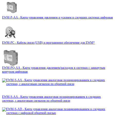
EWM-P-AA - Карта управления давлением и усилием в следящих системах цифровая
EWM-PC - Кабель связи (USB) и программное обеспечение для EWM*
EWM-PQ-AA - Карта управления давлением/расходом в системах с замкнутым
контуром цифровая
EWM-S-AA - Карта управления аналоговая позиционированием в следящих
системах, с аналоговым сигналом по обратной связи