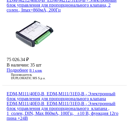
EDM-M212/40E0-B_EDM-M212/31E0-B - Электронный
блок управления для пропорционального клапана, 2
солен., Imax=860мА, 200Гц
75 026.34 ₽
В наличии:
35 шт
Подробнее
В 1 клик
Производитель
DUPLOMATIC MS S.p.a.
EDM-M111/40E0-B_EDM-M111/31E0-B - Электронный
блок управления для пропорционального клапана
EDM-M111/40E0-B_EDM-M111/31E0-B - Электронный
блок управления для пропорционального клапана ,
1 солен, DIN, Max 860мА, 100Гц, ±10 В, функция 12го
пина +24В